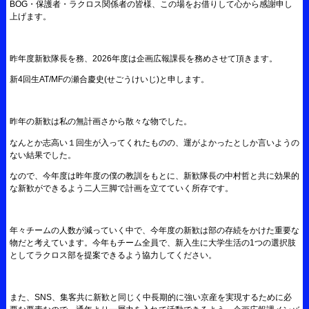
BOG・保護者・ラクロス関係者の皆様、この場をお借りして心から感謝申し
上げます。
昨年度新歓隊長を務、2026年度は企画広報課長を務めさせて頂きます。
新4回生AT/MFの瀬合慶史(せごうけいじ)と申します。
昨年の新歓は私の無計画さから散々な物でした。
なんとか志高い１回生が入ってくれたものの、運がよかったとしか言いようの
ない結果でした。
なので、今年度は昨年度の僕の教訓をもとに、新歓隊長の中村哲と共に効果的
な新歓ができるよう二人三脚で計画を立てていく所存です。
年々チームの人数が減っていく中で、今年度の新歓は部の存続をかけた重要な
物だと考えています。今年もチーム全員で、新入生に大学生活の1つの選択肢
としてラクロス部を提案できるよう協力してください。
また、SNS、集客共に新歓と同じく中長期的に強い京産を実現するために必