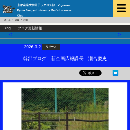
京都産業大学男子ラクロス部 Vigorous
Kyoto Sangyo University Men’s Lacrosse
Club
ホーム
Blog
詳細
Blog ブログ更新情報
<
>
2026-3-2
リリース
幹部ブログ 新企画広報課長 瀬合慶史