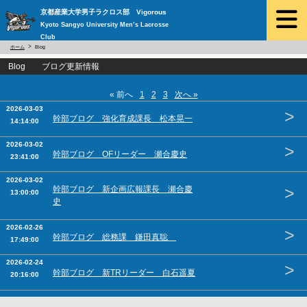
京都産業大学男子ラクロス部 Vigorous
Kyoto Sangyo University Men’s Lacrosse
Club
ホーム
Blog
Blog ブログ更新情報
« 前へ
1
2
3
次へ »
2026-03-03
>
幹部ブログ 強化育成課長 松本晃一
14:14:00
2026-03-02
>
幹部ブログ OFリーダー 瀬合慶史
23:41:00
2026-03-02
>
幹部ブログ 新企画広報課長 瀬合慶
13:00:00
史
2026-02-26
>
幹部ブログ 総務課 鎌田真聡
17:49:00
2026-02-24
>
幹部ブログ 新TRリーダー 白石遥夏
20:16:00