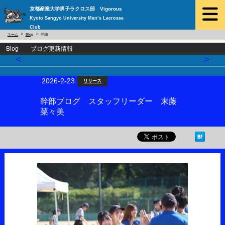
京都産業大学男子ラクロス部 Vigorous
Kyoto Sangyo University Men’s Lacrosse
Club
ホーム
Blog
詳細
Blog ブログ更新情報
<
>
2026-2-23
リリース
幹部ブログ スタッフリーダー 末藤
菜々美