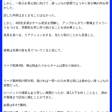
しかし、一部入れ替え戦に向けて、崖っぷちの状態でようやく皆が胸の内を明
かした。
話した内容はまとまることはなかった。
しかし、4回生全員がチーム状況を理解し、アップからダウン整備までメリハ
リをつける、雰囲気を常に作り続けることを決め事とした。
道具を並べる、リアクションをする、当たり前のことから見直した。
後輩は先輩の姿を見てついてくると信じて。
リーグ戦第4戦、桃山戦あたりからチームは変わり始めた。
リーグ最終戦の関大戦。負ければ一部への入れ替え戦には進めない崖っぷちの
状態だった。
ビハインドの場面もあり苦しい展開だったが、誰1人下を向くことなく、諦め
ず最後まで試合に挑むことができた。
結果は8-4で勝利。