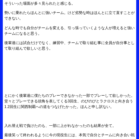
そういった場面が多々見られたと感じる。
勢いに乗れたらほんとに強いチーム。けど劣勢な時はほんとに立て直すことが
できない。
どんな時でも自分がチームを変える、引っ張っていくような人が増えると強い
チームになると思う。
後輩達には試合だけでなく、練習中、チームで取り組む事に全員が自分事とし
て取り組んで欲しいと思う。
とにかく後輩達に僕たちのプレーできなかった一部でプレーして欲しかった。
堂々とプレーできる頭角を表してくる3回生、のびのびとラクロスと向き合う
1.2回生に関西制覇への道をつなげたかった。ほんと申し訳ない。
入れ替え戦で負けたのも、一部に上がれなかったのも結果が全て。
最後笑って終われるように今の現役生には、本気で自分とチームに向き合い戦