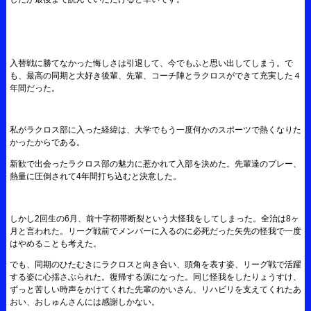
入替戦に勝てなかった悔しさは引退して、今でもふと思い出してしまう。で
も、最高の同期と大好き後輩、先輩、コーチ陣とラクロスができて充実した４
年間だった。
私がラクロス部に入った経緯は、大学でもう一度何かのスポーツで熱くなりた
かったからである。
新歓で出会ったラクロス部の魅力に惹かれて入部を決めた。先輩達のプレー、
熱量に圧倒されて4年間打ち込むと決意した。
しかし2回生の6月、前十字靭帯断裂という大怪我をしてしまった。全治は8ヶ
月と言われた。リーグ戦前でメンバーに入るのに必死だった矢先の怪我で一度
はやめることも考えた。
でも、同期のひたむきにラクロスと向き合い、頭角を表す姿、リーグ戦で活躍
する姿に心揺さぶられた。復帰する源になった。同じ怪我をしたりょうすけ、
ずっと苦しい時声をかけてくれた先輩のかいさん、リハビリを支えてくれたあ
おい、おしゅんさんには感謝しかない。