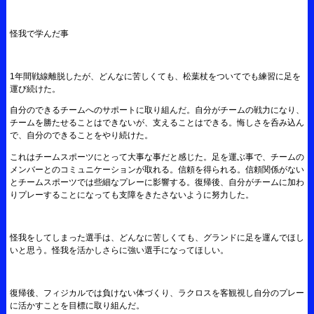
怪我で学んだ事
1年間戦線離脱したが、どんなに苦しくても、松葉杖をついてでも練習に足を
運び続けた。
自分のできるチームへのサポートに取り組んだ。自分がチームの戦力になり、
チームを勝たせることはできないが、支えることはできる。悔しさを呑み込ん
で、自分のできることをやり続けた。
これはチームスポーツにとって大事な事だと感じた。足を運ぶ事で、チームの
メンバーとのコミュニケーションが取れる。信頼を得られる。信頼関係がない
とチームスポーツでは些細なプレーに影響する。復帰後、自分がチームに加わ
りプレーすることになっても支障をきたさないように努力した。
怪我をしてしまった選手は、どんなに苦しくても、グランドに足を運んでほし
いと思う。怪我を活かしさらに強い選手になってほしい。
復帰後、フィジカルでは負けない体づくり、ラクロスを客観視し自分のプレー
に活かすことを目標に取り組んだ。