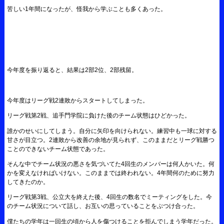
苦しい1年間になったが、怪我から学ぶことも多くあった。
今年度を振り返ると、結果は2部2位、2部残留。
今年度はリーグ戦2連敗からスタートしてしまった。
リーグ戦第2戦、追手門学院に負けた後のチーム状態はひどかった。
誰かのせいにしてしまう。自分に矢印を向けられない。練習中も一球に対する
甘さが目立つ。2連敗から改善の余地が見られず、このままだとリーグ戦勝つ
ことのできないチーム状態であった。
そんな中でチーム状況の悪さを気づいてた4回生のメンバーは何人かいた。何
かを変えなければいけない。このままでは終われない。4年間何のために努力
してきたのか。
リーグ戦第3戦、公立大を終えた後、4回生の数名でミーティングをした。今
のチーム状況について話し、お互いの思っていることをぶつけ合った。
僕たちの学年は一回生の頃から人を傷つけることを拒んでしまう学年だった。