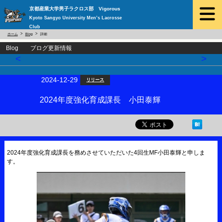
京都産業大学男子ラクロス部 Vigorous
Kyoto Sangyo University Men’s Lacrosse
Club
ホーム
Blog
詳細
Blog ブログ更新情報
<
>
2024-12-29
リリース
2024年度強化育成課長 小田泰輝
2024年度強化育成課長を務めさせていただいた4回生MF小田泰輝と申しま
す。