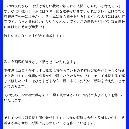
この状況だからこそ僕は苦しい状況で頼られる人間になりたいと考えていま
す。やはり強いチームにはスター的な選手がいます。それはプレーだけでなく
存在感で相手に圧をかけ、チームに安心感をもたらします。今の僕には遠い存
在です。もっと貪欲にいかないとなれないです。この自覚をどれだけ毎日自分
に向けられるかが重要です。
険しい道になりますが必ず達成します。
次に企画広報課長として話させていただきます。
本年度はコロナが少しずつ収束に向かっているので有観客試合がおそらく行え
ると思います。僕達の成果を生で観ていただきたいです。そして成長を肌で感
じてほしいです。ぜひさまざまな方に観に来ていただいて感動を伝えたいと考
えております。
そのため、SNSや連絡を多く、早く更新するのでご確認の方よろしくお願い
いたします。
そして今年は新歓長も僕が兼任します。今年の新歓は去年の反省をいかし、改
善する事と新歓に必要である新しいことを作っていきます。