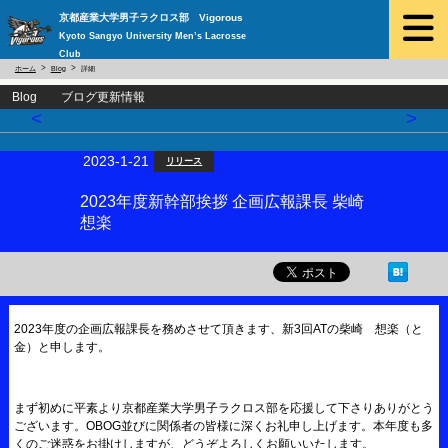
京都産業大学男子ラクロス部 Vigorous
Kyoto Sangyo University Men’s Lacrosse
Club
ホーム
Blog
詳細
Blog ブログ更新情報
<
>
2023-1-21
リリース
2023年度新幹部挨拶 企画広報課長 柴崎
想楽
2023年度の企画広報課長を務めさせて頂きます、新3回ATの柴崎 想楽（と
金）と申します。
まず初めに平素より京都産業大学男子ラクロス部を応援して下さりありがとう
ございます。OBOG並びに関係者の皆様に深くお礼申し上げます。本年度も多
くのご迷惑をお掛けしますが、どうぞよろしくお願いいたします。