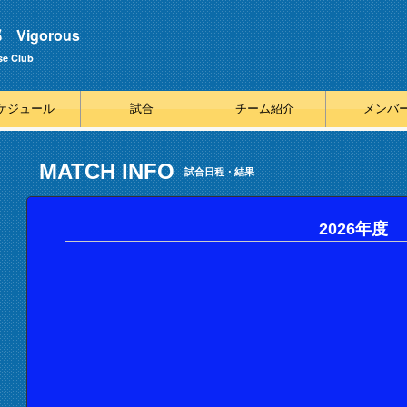
igorous
se Club
ケジュール
試合
チーム紹介
メンバ
MATCH INFO
試合日程・結果
2026年度