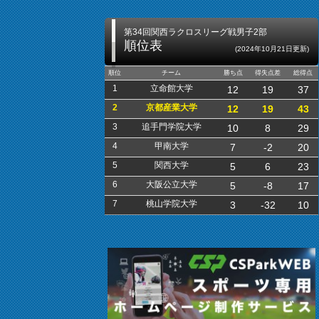
第34回関西ラクロスリーグ戦男子2部
順位表
(2024年10月21日更新)
順位
チーム
勝ち点
得失点差
総得点
1
立命館大学
12
19
37
2
京都産業大学
12
19
43
3
追手門学院大学
10
8
29
4
甲南大学
7
-2
20
5
関西大学
5
6
23
6
大阪公立大学
5
-8
17
7
桃山学院大学
3
-32
10