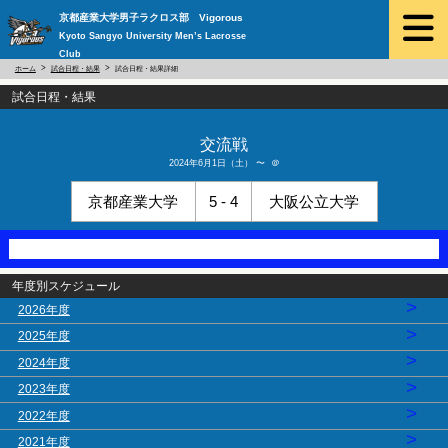
京都産業大学男子ラクロス部 Vigorous
Kyoto Sangyo University Men’s Lacrosse
Club
ホーム
試合日程・結果
試合日程・結果詳細
試合日程・結果
交流戦
2024年6月1日（土） 〜 ＠
京都産業大学
5 - 4
大阪公立大学
年度別スケジュール
>
2026年度
>
2025年度
>
2024年度
>
2023年度
>
2022年度
>
2021年度