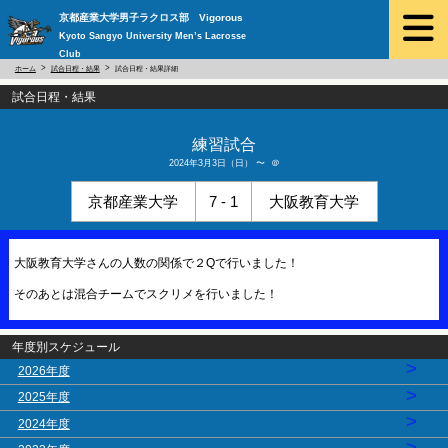
京都産業大学男子ラクロス部 Vigorous
Kyoto Sangyo University Men’s Lacrosse
Club
ホーム
試合日程・結果
試合日程・結果詳細
試合日程・結果
練習試合
2024年3月3日（日） 〜 ＠
京都産業大学
7 - 1
大阪教育大学
大阪教育大学さんの人数の関係で２Qで行いました！
そのあとは混合チームでスクリメを行いました！
年度別スケジュール
>
2026年度
>
2025年度
>
2024年度
>