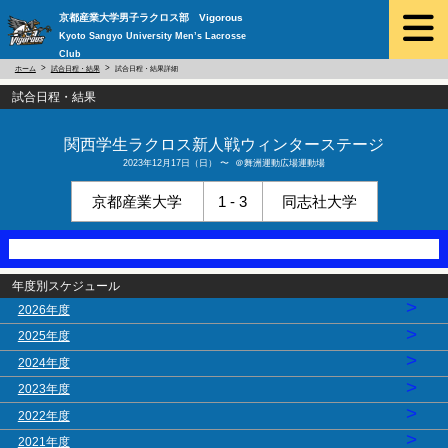
京都産業大学男子ラクロス部 Vigorous
Kyoto Sangyo University Men’s Lacrosse
Club
ホーム
試合日程・結果
試合日程・結果詳細
試合日程・結果
関西学生ラクロス新人戦ウィンターステージ
2023年12月17日（日） 〜 ＠舞洲運動広場運動場
京都産業大学
1 - 3
同志社大学
年度別スケジュール
>
2026年度
>
2025年度
>
2024年度
>
2023年度
>
2022年度
>
2021年度