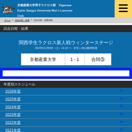
京都産業大学男子ラクロス部 Vigorous
Kyoto Sangyo University Men’s Lacrosse
Club
ホーム
試合日程・結果
試合日程・結果詳細
試合日程・結果
関西学生ラクロス新人戦ウィンターステージ
2023年12月9日（土）11:10 〜 ＠宝ヶ池公園球技場
京都産業大学
1 - 1
合同③
年度別スケジュール
>
2026年度
>
2025年度
>
2024年度
>
2023年度
>
2022年度
>
2021年度