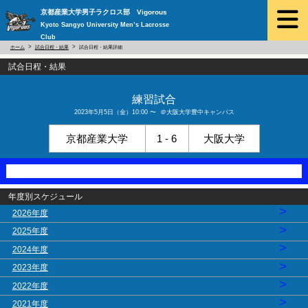
京都産業大学男子ラクロス部 Vigorous
Kyoto Sangyo University Men’s Lacrosse
Club
ホーム
試合日程・結果
試合日程・結果詳細
試合日程・結果
練習試合
2023年5月5日（金）10:00 〜 ＠大阪大学豊中キャンパス
京都産業大学
1 - 6
大阪大学
年度別スケジュール
>
2026年度
>
2025年度
>
2024年度
>
2023年度
>
2022年度
>
2021年度