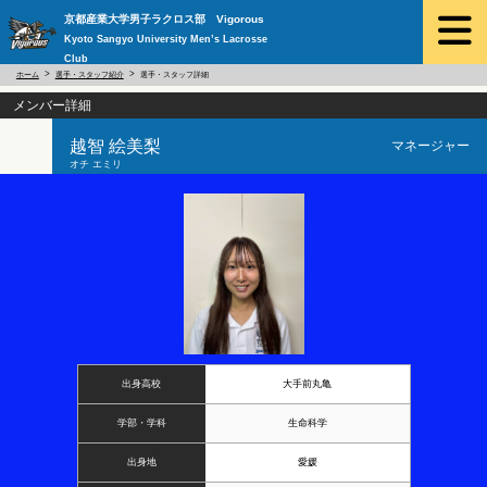
京都産業大学男子ラクロス部 Vigorous
Kyoto Sangyo University Men’s Lacrosse
Club
ホーム
選手・スタッフ紹介
選手・スタッフ詳細
メンバー詳細
越智 絵美梨
マネージャー
オチ エミリ
出身高校
大手前丸亀
学部・学科
生命科学
出身地
愛媛