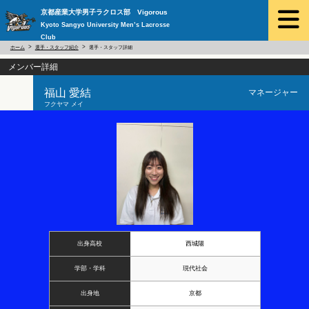
京都産業大学男子ラクロス部 Vigorous
Kyoto Sangyo University Men’s Lacrosse
Club
ホーム
選手・スタッフ紹介
選手・スタッフ詳細
メンバー詳細
福山 愛結
マネージャー
フクヤマ メイ
出身高校
西城陽
学部・学科
現代社会
出身地
京都