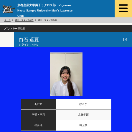
京都産業大学男子ラクロス部 Vigorous
Kyoto Sangyo University Men’s Lacrosse
Club
ホーム
選手・スタッフ紹介
選手・スタッフ詳細
メンバー詳細
白石 遥夏
TR
シライシ ハルカ
あだ名
はるか
学部・学科
文化学部
出身地
埼玉県