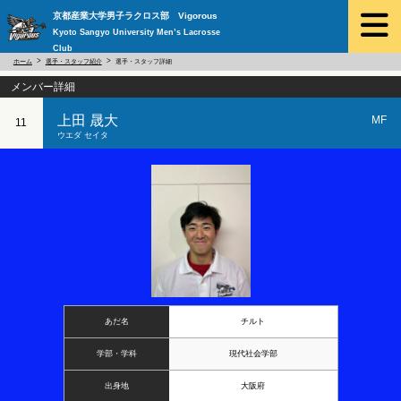
京都産業大学男子ラクロス部 Vigorous
Kyoto Sangyo University Men’s Lacrosse
Club
ホーム
選手・スタッフ紹介
選手・スタッフ詳細
メンバー詳細
上田 晟大
MF
11
ウエダ セイタ
あだ名
チルト
学部・学科
現代社会学部
出身地
大阪府