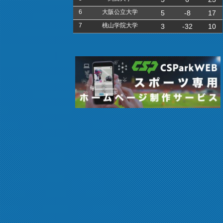
6
大阪公立大学
5
-8
17
7
桃山学院大学
3
-32
10