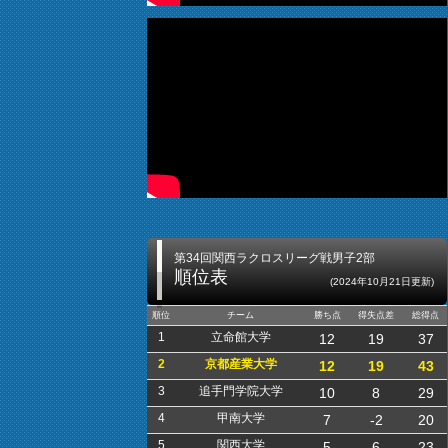
第34回関西ラクロスリーグ戦男子2部
順位表
(2024年10月21日更新)
順位
チーム
勝ち点
得失点差
総得点
1
立命館大学
12
19
37
2
京都産業大学
12
19
43
3
追手門学院大学
10
8
29
4
甲南大学
7
-2
20
5
関西大学
5
6
23