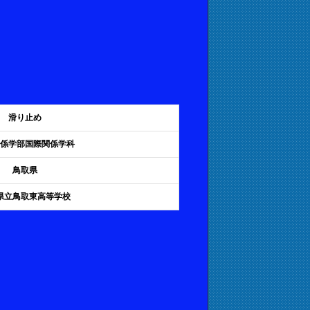
滑り止め
係学部国際関係学科
鳥取県
県立鳥取東高等学校