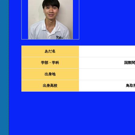
あだ名
学部・学科
国際関
出身地
出身高校
鳥取