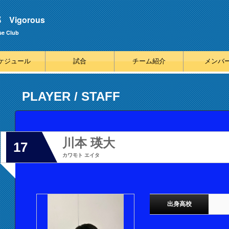
igorous
se Club
ケジュール
試合
チーム紹介
メンバ
PLAYER / STAFF
川本 瑛大
17
カワモト エイタ
出身高校